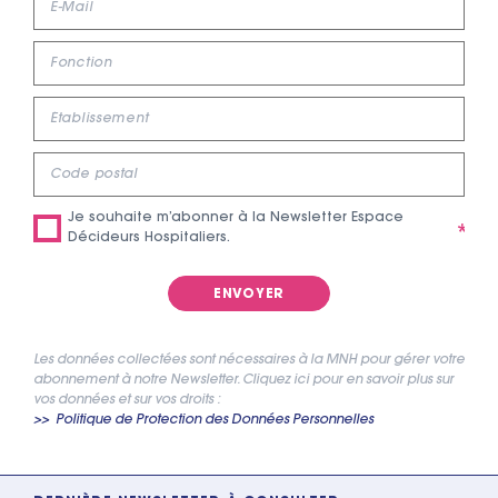
Mail
Fonction
Établissement
Code
postal
Je souhaite m’abonner à la Newsletter Espace
Décideurs Hospitaliers.
Les données collectées sont nécessaires à la MNH pour gérer votre
abonnement à notre Newsletter. Cliquez ici pour en savoir plus sur
vos données et sur vos droits :
Politique de Protection des Données Personnelles